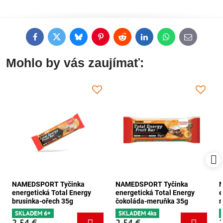
Facebook
Twitter
Bluesky
Pinterest
Reddit
LinkedIn
WhatsApp
E-
mail
Mohlo by vás zaujímať:
NAMEDSPORT Tyčinka
NAMEDSPORT Tyčinka
energetická Total Energy
energetická Total Energy
e
brusinka-ořech 35g
čokoláda-meruňka 35g
m
SKLADEM 6+
SKLADEM 4ks
2,54 €
2,54 €