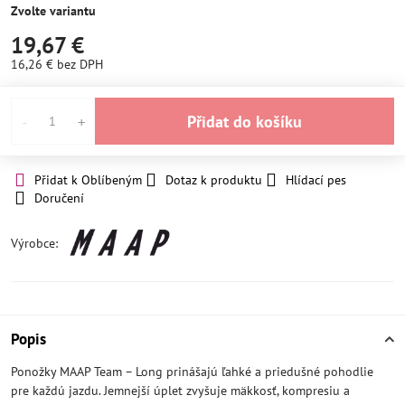
Zvolte variantu
19,67 €
16,26 €
bez DPH
Přidat do košíku
Přidat k Oblíbeným
Dotaz k produktu
Hlídací pes
Doručení
Výrobce:
Popis
Ponožky MAAP Team – Long prinášajú ľahké a priedušné pohodlie
pre každú jazdu. Jemnejší úplet zvyšuje mäkkosť, kompresiu a