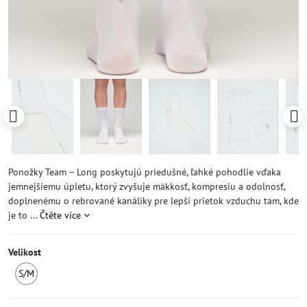
Ponožky Team – Long poskytujú priedušné, ľahké pohodlie vďaka
jemnejšiemu úpletu, ktorý zvyšuje mäkkosť, kompresiu a odolnosť,
doplnenému o rebrované kanáliky pre lepší prietok vzduchu tam, kde
je to ...
Čtěte více
Velikost
S/M
SKLADEM
2ks