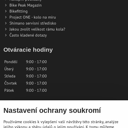
Bike Peak Magazin
Bikefitting
Project ONE - kolo na míru
Shimano servisní středisko
Jakou zvolit velikost rámu kola?
Často kladené dotazy
Otváracie hodiny
Pondělí
9:00 - 17:00
Úterý
9:00 - 17:00
Středa
9:00 - 17:00
Čtvrtek
9:00 - 17:00
Pátek
9:00 - 17:00
Sobota
9:00 - 12:00
Nastavení ochrany soukromí
Neděle
Zavřeno
Používáme cookies k vylepšení vaší návštěvy této stránky, analýze
Kontaktujte nás
jejího výkonu a sběru údajů o jejím používání. K tomu můžeme