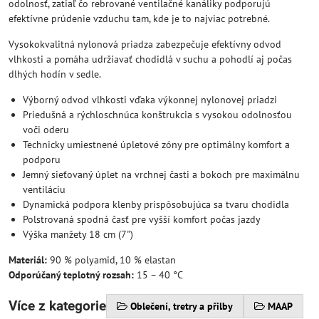
odolnosť, zatiaľ čo rebrované ventilačné kanáliky podporujú
efektívne prúdenie vzduchu tam, kde je to najviac potrebné.
Vysokokvalitná nylonová priadza zabezpečuje efektívny odvod
vlhkosti a pomáha udržiavať chodidlá v suchu a pohodlí aj počas
dlhých hodín v sedle.
Výborný odvod vlhkosti vďaka výkonnej nylonovej priadzi
Priedušná a rýchloschnúca konštrukcia s vysokou odolnosťou
voči oderu
Technicky umiestnené úpletové zóny pre optimálny komfort a
podporu
Jemný sieťovaný úplet na vrchnej časti a bokoch pre maximálnu
ventiláciu
Dynamická podpora klenby prispôsobujúca sa tvaru chodidla
Polstrovaná spodná časť pre vyšší komfort počas jazdy
Výška manžety 18 cm (7")
Materiál:
90 % polyamid, 10 % elastan
Odporúčaný teplotný rozsah:
15 – 40 °C
Více z kategorie
Oblečení, tretry a přilby
MAAP