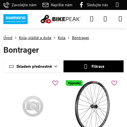
Zavolejte nám
Napište nám
Sledujte nás
Úvod
Kola, pláště a duše
Kola
Bontrager
Bontrager
Skladem přednostně
Filtrace
Výprodej