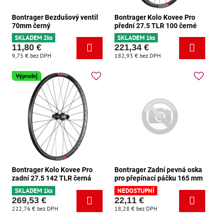
Bontrager Bezdušový ventil
Bontrager Kolo Kovee Pro
70mm černý
přední 27.5 TLR 100 černé
SKLADEM 2ks
SKLADEM 1ks
11,80 €
221,34 €
9,75 €
bez DPH
182,93 €
bez DPH
Výprodej
Bontrager Kolo Kovee Pro
Bontrager Zadní pevná oska
zadní 27.5 142 TLR černá
pro přepínací páčku 165 mm
SKLADEM 1ks
NEDOSTUPNÍ
269,53 €
22,11 €
222,76 €
bez DPH
18,28 €
bez DPH