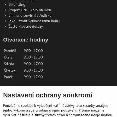
Bikefitting
Project ONE - kolo na míru
Shimano servisní středisko
Jakou zvolit velikost rámu kola?
Často kladené dotazy
Otváracie hodiny
Pondělí
9:00 - 17:00
Úterý
9:00 - 17:00
Středa
9:00 - 17:00
Čtvrtek
9:00 - 17:00
Pátek
9:00 - 17:00
Sobota
9:00 - 12:00
Nastavení ochrany soukromí
Neděle
Zavřeno
Používáme cookies k vylepšení vaší návštěvy této stránky, analýze
Kontaktujte nás
jejího výkonu a sběru údajů o jejím používání. K tomu můžeme
využívat nástroje a služby třetích stran a shromážděné údaje mohou