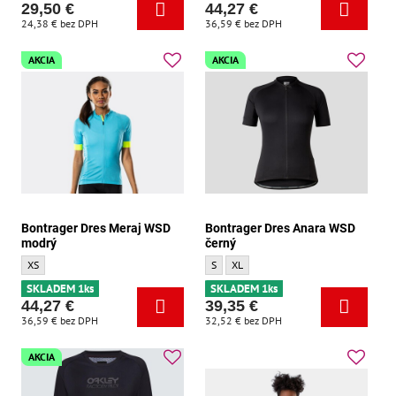
29,50 €
44,27 €
24,38 €
bez DPH
36,59 €
bez DPH
AKCIA
AKCIA
Bontrager Dres Meraj WSD
Bontrager Dres Anara WSD
modrý
černý
Bontrager Dres Meraj WSD modrý - Velikost:
Bontrager Dres Anara WSD černý - Velikos
Bontrager Dres Anara WSD černý - Vel
XS
S
XL
SKLADEM 1ks
SKLADEM 1ks
44,27 €
39,35 €
36,59 €
bez DPH
32,52 €
bez DPH
AKCIA