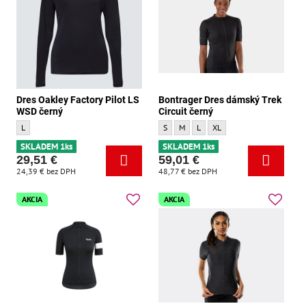
Dres Oakley Factory Pilot LS
Bontrager Dres dámský Trek
WSD černý
Circuit černý
Dres Oakley Factory Pilot LS WSD černý - Velikost:
Bontrager Dres dámský Trek Circuit černý -
Bontrager Dres dámský Trek Circuit če
Bontrager Dres dámský Trek Circu
Bontrager Dres dámský Trek 
L
S
M
L
XL
SKLADEM 1ks
SKLADEM 1ks
29,51 €
59,01 €
24,39 €
bez DPH
48,77 €
bez DPH
AKCIA
AKCIA