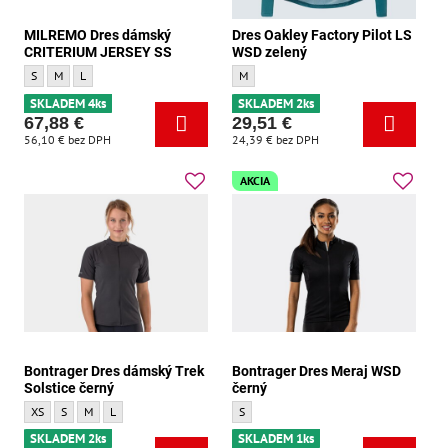
MILREMO Dres dámský
Dres Oakley Factory Pilot LS
CRITERIUM JERSEY SS
WSD zelený
MILREMO Dres dámský CRITERIUM JERSEY SS - Velikost:
MILREMO Dres dámský CRITERIUM JERSEY SS - Velikost:
MILREMO Dres dámský CRITERIUM JERSEY SS - Velikost:
Dres Oakley Factory Pilot LS WSD zelený -
S
M
L
M
SKLADEM 4ks
SKLADEM 2ks
67,88 €
29,51 €
56,10 €
bez DPH
24,39 €
bez DPH
AKCIA
Bontrager Dres dámský Trek
Bontrager Dres Meraj WSD
Solstice černý
černý
Bontrager Dres dámský Trek Solstice černý - Velikost:
Bontrager Dres dámský Trek Solstice černý - Velikost:
Bontrager Dres dámský Trek Solstice černý - Velikost:
Bontrager Dres dámský Trek Solstice černý - Velikost:
Bontrager Dres Meraj WSD černý - Velikos
XS
S
M
L
S
SKLADEM 2ks
SKLADEM 1ks