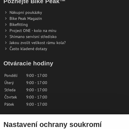
Poznejte Bike Peak™
Nákupní poukázky
Bike Peak Magazin
Bikefitting
Project ONE - kolo na míru
Shimano servisní středisko
Jakou zvolit velikost rámu kola?
Často kladené dotazy
Otváracie hodiny
Pondělí
9:00 - 17:00
Úterý
9:00 - 17:00
Středa
9:00 - 17:00
Čtvrtek
9:00 - 17:00
Pátek
9:00 - 17:00
Sobota
9:00 - 12:00
Nastavení ochrany soukromí
Neděle
Zavřeno