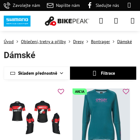
Zavolejte nám
Napište nám
Sledujte nás
Úvod
Oblečení, tretry a přilby
Dresy
Bontrager
Dámské
Dámské
Skladem přednostně
Filtrace
AKCIA