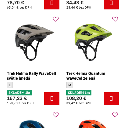
78,70 €
34,43 €
65,04 €
bez DPH
28,46 €
bez DPH
Trek Helma Rally WaveCell
Trek Helma Quantum
světle hnědá
WaveCel zelená
Trek Helma Rally WaveCell světle hnědá - Velikost:
Trek Helma Quantum WaveCel zelená - Ve
L
M
SKLADEM 1ks
SKLADEM 1ks
167,23 €
108,20 €
138,20 €
bez DPH
89,42 €
bez DPH