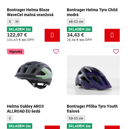
Bontrager Helma Blaze
Bontrager Helma Tyro Child
WaveCel matná oranžová
modrá
Bontrager Helma Blaze WaveCel matná oranžová - Velikost:
Bontrager Helma Blaze WaveCel matná oranžová - Velikost:
Bontrager Helma Tyro Child modrá - Velik
S
M
48-52 cm
SKLADEM 1ks
SKLADEM 1ks
122,97 €
34,43 €
101,63 €
bez DPH
28,46 €
bez DPH
Výprodej
Helma Oakley ARO3
Bontrager Přilba Tyro Youth
ALLROAD EU šedá
fialová
Helma Oakley ARO3 ALLROAD EU šedá - Velikost:
Bontrager Přilba Tyro Youth fialová - Velik
S
50-55 cm
SKLADEM 1ks
SKLADEM 1ks