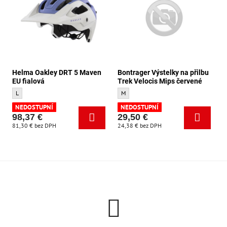
Helma Oakley DRT 5 Maven
Bontrager Výstelky na přilbu
EU fialová
Trek Velocis Mips červené
Helma Oakley DRT 5 Maven EU fialová - Velikost:
Bontrager Výstelky na přilbu Trek Velocis 
L
M
NEDOSTUPNÍ
NEDOSTUPNÍ
98,37 €
29,50 €
81,30 €
bez DPH
24,38 €
bez DPH