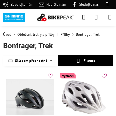
Zavolejte nám
Napište nám
Sledujte nás
Úvod
Oblečení, tretry a přilby
Přilby
Bontrager, Trek
Bontrager, Trek
Skladem přednostně
Filtrace
Výprodej