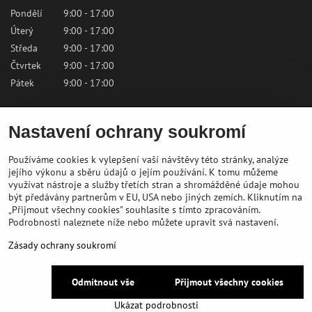
Pondělí
9:00 - 17:00
Úterý
9:00 - 17:00
Středa
9:00 - 17:00
Čtvrtek
9:00 - 17:00
Pátek
9:00 - 17:00
Sobota
9:00 - 12:00
Nastavení ochrany soukromí
Neděle
Zavřeno
Používáme cookies k vylepšení vaší návštěvy této stránky, analýze
Kontaktujte nás
jejího výkonu a sběru údajů o jejím používání. K tomu můžeme
využívat nástroje a služby třetích stran a shromážděné údaje mohou
být předávány partnerům v EU, USA nebo jiných zemích. Kliknutím na
✉️
shop@bikepeak.sk
„Přijmout všechny cookies" souhlasíte s tímto zpracováním.
?
+421 46 549 23 32
Podrobnosti naleznete níže nebo můžete upravit svá nastavení.
?
Navigovat do prodejny
Zásady ochrany soukromí
Odmítnout vše
Přijmout všechny cookies
©
2026
Copyright
Předvolby soukromí
Zásady ochrany soukromí
Ukázat podrobnosti
Vytvořeno systémem:
ByznysWeb.cz