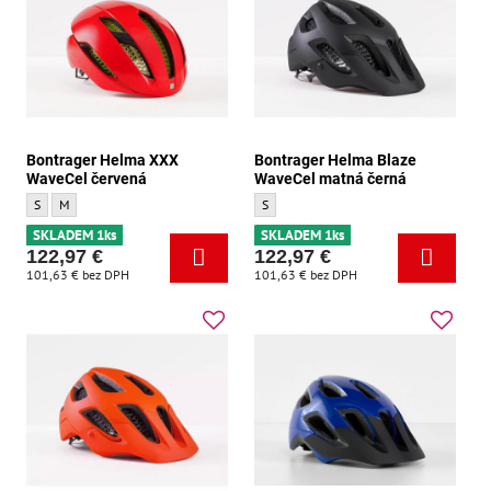
Bontrager Helma XXX
Bontrager Helma Blaze
WaveCel červená
WaveCel matná černá
Bontrager Helma XXX WaveCel červená - Velikost:
Bontrager Helma XXX WaveCel červená - Velikost:
Bontrager Helma Blaze WaveCel matná čer
S
M
S
SKLADEM 1ks
SKLADEM 1ks
122,97 €
122,97 €
101,63 €
bez DPH
101,63 €
bez DPH