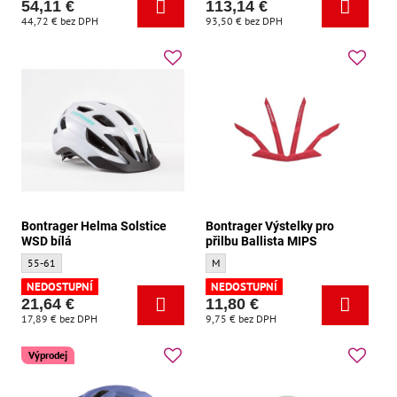
54,11 €
113,14 €
44,72 €
bez DPH
93,50 €
bez DPH
Bontrager Helma Solstice
Bontrager Výstelky pro
WSD bílá
přilbu Ballista MIPS
Bontrager Helma Solstice WSD bílá - Velikost:
Bontrager Výstelky pro přilbu Ballista MIP
55-61
M
NEDOSTUPNÍ
NEDOSTUPNÍ
21,64 €
11,80 €
17,89 €
bez DPH
9,75 €
bez DPH
Výprodej