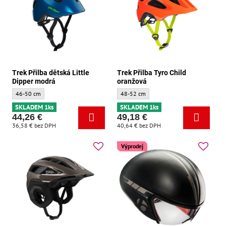
Trek Přilba dětská Little
Trek Přilba Tyro Child
Dipper modrá
oranžová
Trek Přilba dětská Little Dipper modrá - Velikost:
Trek Přilba Tyro Child oranžová - Velikost:
46-50 cm
48-52 cm
SKLADEM 1ks
SKLADEM 1ks
44,26 €
49,18 €
36,58 €
bez DPH
40,64 €
bez DPH
Výprodej