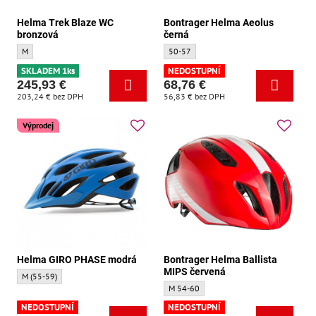
Helma Trek Blaze WC
Bontrager Helma Aeolus
bronzová
černá
Helma Trek Blaze WC bronzová - Velikost:
Bontrager Helma Aeolus černá - Velikost:
M
50-57
SKLADEM 1ks
NEDOSTUPNÍ
245,93 €
68,76 €
203,24 €
bez DPH
56,83 €
bez DPH
Výprodej
Helma GIRO PHASE modrá
Bontrager Helma Ballista
MIPS červená
Helma GIRO PHASE modrá - Velikost:
M (55-59)
Bontrager Helma Ballista MIPS červená - 
M 54-60
NEDOSTUPNÍ
NEDOSTUPNÍ