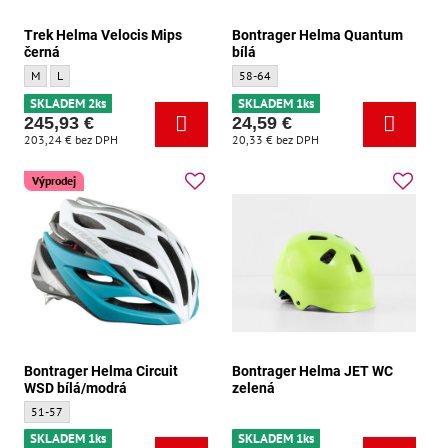
Trek Helma Velocis Mips
Bontrager Helma Quantum
černá
bílá
Trek Helma Velocis Mips černá - Velikost:
Trek Helma Velocis Mips černá - Velikost:
Bontrager Helma Quantum bílá - Velikost:
M
L
58-64
SKLADEM 2ks
SKLADEM 1ks
245,93 €
24,59 €
203,24 €
bez DPH
20,33 €
bez DPH
Výprodej
Bontrager Helma Circuit
Bontrager Helma JET WC
WSD bílá/modrá
zelená
Bontrager Helma Circuit WSD bílá/modrá - Velikost:
51-57
SKLADEM 1ks
SKLADEM 1ks