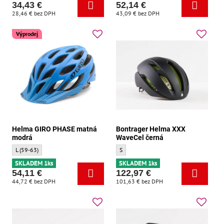
34,43 €
52,14 €
28,46 €
bez DPH
43,09 €
bez DPH
Výprodej
Helma GIRO PHASE matná
Bontrager Helma XXX
modrá
WaveCel černá
Helma GIRO PHASE matná modrá - Velikost:
Bontrager Helma XXX WaveCel černá - Vel
L (59-63)
S
SKLADEM 1ks
SKLADEM 1ks
54,11 €
122,97 €
44,72 €
bez DPH
101,63 €
bez DPH