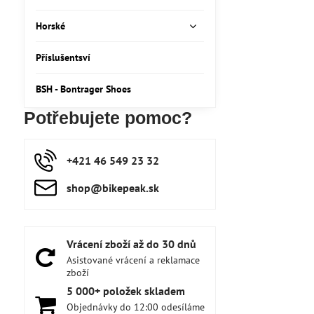
Horské
Příslušentsví
BSH - Bontrager Shoes
Potřebujete pomoc?
+421 46 549 23 32
shop​@bikepeak​.sk
Vrácení zboží až do 30 dnů
Asistované vrácení a reklamace
zboží
5 000+ položek skladem
Objednávky do 12:00 odesíláme