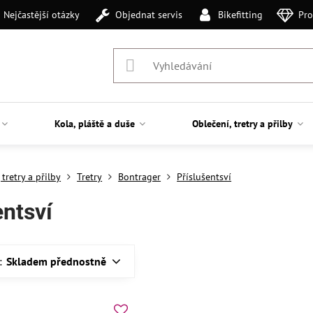
Nejčastější otázky
Objednat servis
Bikefitting
Pro
Kola, pláště a duše
Oblečení, tretry a přilby
 tretry a přilby
Tretry
Bontrager
Příslušentsví
entsví
:
Skladem přednostně