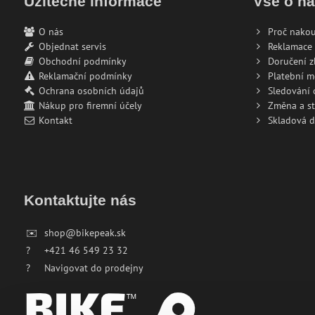
Užitečné informace
Vše o n
O nás
Proč nakou
Objednat servis
Reklamace 
Obchodní podmínky
Doručení z
Reklamační podmínky
Platební 
Ochrana osobních údajů
Sledování
Nákup pro firemní účely
Změna a s
Kontakt
Skladová 
Kontaktujte nás
✉️
shop@bikepeak.sk
?
+421 46 549 23 32
?
Navigovat do prodejny