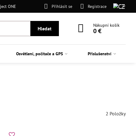
ject ONE
Přihlásit se
Registrace
Nákupní košík
Hledat
0 €
Osvětlení, počítače a GPS
Příslušenství
2
Položky