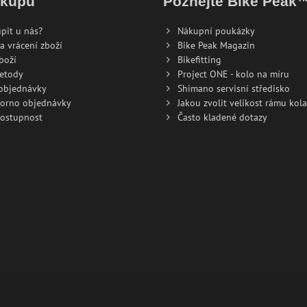
ákupu
Poznejte Bike Peak
pit u nás?
Nákupní poukázky
a vrácení zboží
Bike Peak Magazin
boží
Bikefitting
metody
Project ONE - kolo na míru
 objednávky
Shimano servisní středisko
torno objednávky
Jakou zvolit velikost rámu kola
dostupnost
Často kladené dotazy