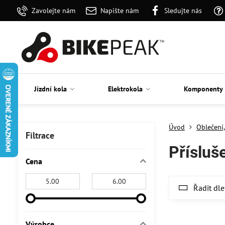
Zavolejte nám
Napište nám
Sledujte nás
Jízdní kola
Elektrokola
Komponenty
Úvod
Oblečení,
Filtrace
Přísluš
Cena
Od:
Do:
Řadit dle
Výrobce