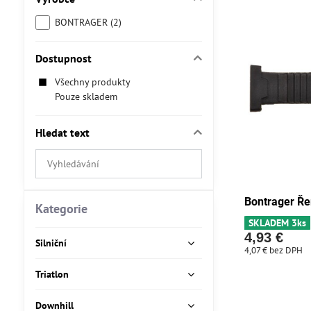
BONTRAGER (2)
Dostupnost
Všechny produkty
Pouze skladem
Hledat text
Prohledat
výsledky
filtru
Bontrager Ře
fulltextem
Kategorie
SKLADEM 3ks
4,93 €
Silniční
4,07 €
bez DPH
Triatlon
Downhill